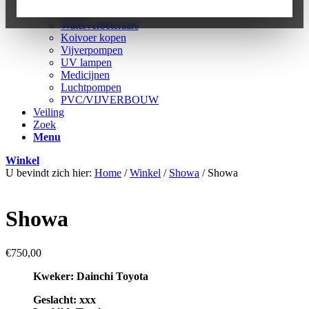
Combi trommelfilter
Filters
Waterverbeteraars
Koivoer kopen
Vijverpompen
UV lampen
Medicijnen
Luchtpompen
PVC/VIJVERBOUW
Veiling
Zoek
Menu
Winkel
U bevindt zich hier:
Home
/
Winkel
/
Showa
/
Showa
Showa
€
750,00
Kweker: Dainchi Toyota
Geslacht: xxx