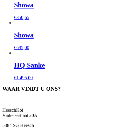
Showa
€
850,65
Showa
€
695,00
HQ Sanke
€
1.495,00
WAAR VINDT U ONS?
HeeschKoi
Vinkelsestraat 20A
5384 SG Heesch